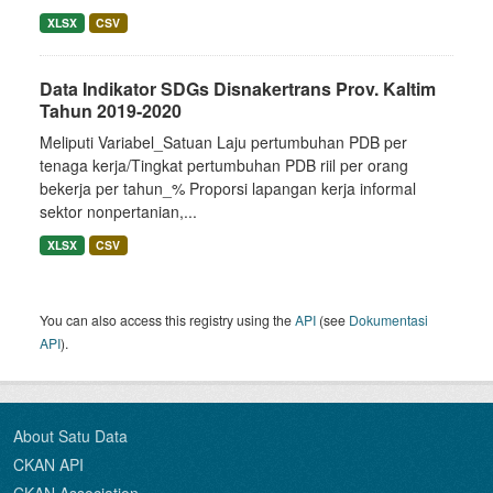
XLSX
CSV
Data Indikator SDGs Disnakertrans Prov. Kaltim
Tahun 2019-2020
Meliputi Variabel_Satuan Laju pertumbuhan PDB per
tenaga kerja/Tingkat pertumbuhan PDB riil per orang
bekerja per tahun_% Proporsi lapangan kerja informal
sektor nonpertanian,...
XLSX
CSV
You can also access this registry using the
API
(see
Dokumentasi
API
).
About Satu Data
CKAN API