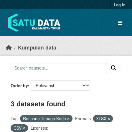
Skip to main content
Log in
Kumpulan data
Order by
3 datasets found
Tag:
Rencana Tenaga Kerja
Formats:
XLSX
CSV
Licenses: