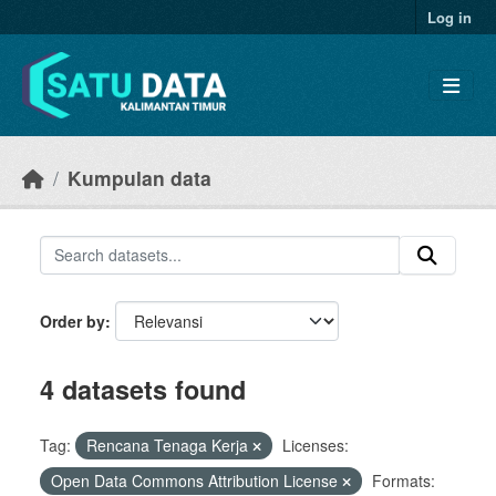
Skip to main content
Log in
Kumpulan data
Order by
4 datasets found
Tag:
Rencana Tenaga Kerja
Licenses:
Open Data Commons Attribution License
Formats: