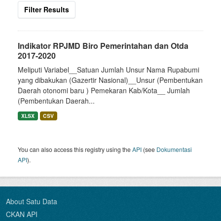
Filter Results
Indikator RPJMD Biro Pemerintahan dan Otda
2017-2020
Meliputi Variabel__Satuan Jumlah Unsur Nama Rupabumi
yang dibakukan (Gazertir Nasional)__Unsur (Pembentukan
Daerah otonomi baru ) Pemekaran Kab/Kota__ Jumlah
(Pembentukan Daerah...
XLSX
CSV
You can also access this registry using the
API
(see
Dokumentasi
API
).
About Satu Data
CKAN API