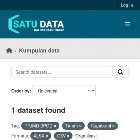
Skip to main content
Log in
Kumpulan data
Order by
1 dataset found
Tag:
RPJMD BPOD
Tanah
Rupabumi
Formats:
XLSX
CSV
Organisasi: