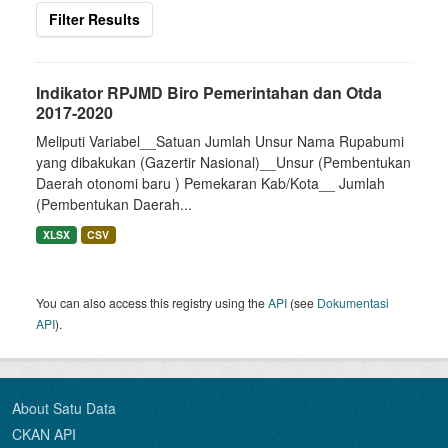
Filter Results
Indikator RPJMD Biro Pemerintahan dan Otda
2017-2020
Meliputi Variabel__Satuan Jumlah Unsur Nama Rupabumi
yang dibakukan (Gazertir Nasional)__Unsur (Pembentukan
Daerah otonomi baru ) Pemekaran Kab/Kota__ Jumlah
(Pembentukan Daerah...
XLSX
CSV
You can also access this registry using the
API
(see
Dokumentasi
API
).
About Satu Data
CKAN API