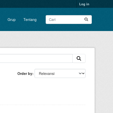
Log in
Grup
Tentang
Order by