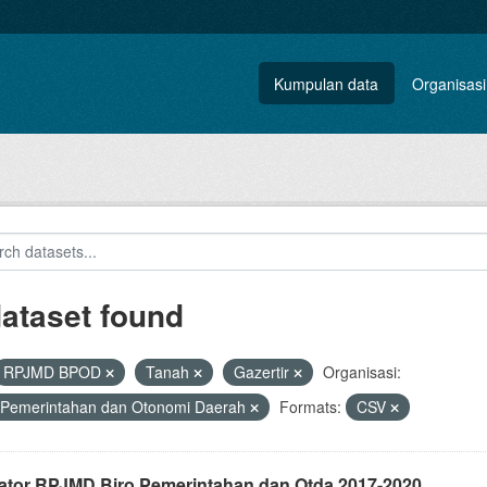
Kumpulan data
Organisasi
dataset found
RPJMD BPOD
Tanah
Gazertir
Organisasi:
 Pemerintahan dan Otonomi Daerah
Formats:
CSV
kator RPJMD Biro Pemerintahan dan Otda 2017-2020