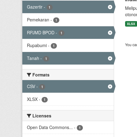
Gazertir
-
1
Melip
otono
Pemekaran
-
1
XLSX
RPJMD BPOD
-
1
You can
Rupabumi
-
1
Tanah
-
1
Formats
CSV
-
1
XLSX
-
1
Licenses
Open Data Commons...
-
1