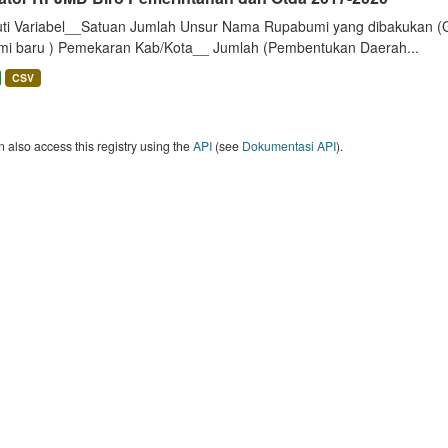
uti Variabel__Satuan Jumlah Unsur Nama Rupabumi yang dibakukan (
mi baru ) Pemekaran Kab/Kota__ Jumlah (Pembentukan Daerah...
CSV
 also access this registry using the
API
(see
Dokumentasi API
).