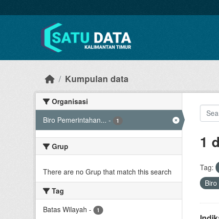
Skip to main content
Kumpulan data
Organisasi
Biro Pemerintahan...
-
1
1 
Grup
Tag:
There are no Grup that match this search
Biro
Tag
Batas Wilayah
-
1
Indi