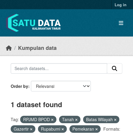
Skip to main content
Log in
Kumpulan data
Order by
1 dataset found
Tag:
RPJMD BPOD
Tanah
Batas Wilayah
Gazertir
Rupabumi
Pemekaran
Formats: