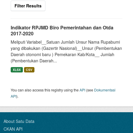
Filter Results
Indikator RPJMD Biro Pemerintahan dan Otda
2017-2020
Meliputi Variabel__Satuan Jumlah Unsur Nama Rupabumi
yang dibakukan (Gazertir Nasional)__Unsur (Pembentukan
Daerah otonomi baru ) Pemekaran Kab/Kota__ Jumlah
(Pembentukan Daerah...
XLSX
CSV
You can also access this registry using the
API
(see
Dokumentasi
API
).
About Satu Data
CKAN API