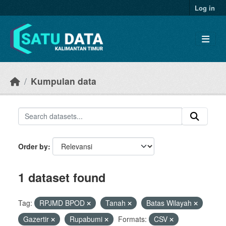
Skip to main content
Log in
Kumpulan data
Order by
1 dataset found
Tag:
RPJMD BPOD
Tanah
Batas Wilayah
Gazertir
Rupabumi
Formats:
CSV