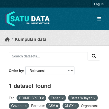
Skip to main content
Log in
Kumpulan data
Order by
1 dataset found
Tag:
RPJMD BPOD
Tanah
Batas Wilayah
Gazertir
Formats:
CSV
XLSX
Organisasi: