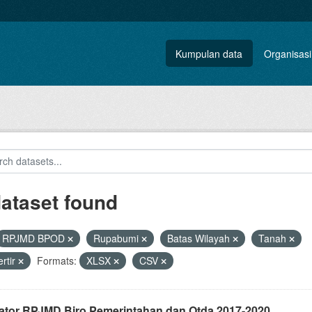
Kumpulan data
Organisasi
dataset found
RPJMD BPOD
Rupabumi
Batas Wilayah
Tanah
rtir
Formats:
XLSX
CSV
kator RPJMD Biro Pemerintahan dan Otda 2017-2020