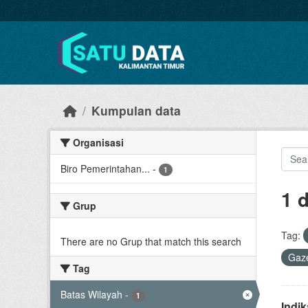
Skip to main content
Kumpulan data
Organisasi
Biro Pemerintahan...
-
1
1 
Grup
Tag:
There are no Grup that match this search
Gaze
Tag
Batas Wilayah
-
1
Indi