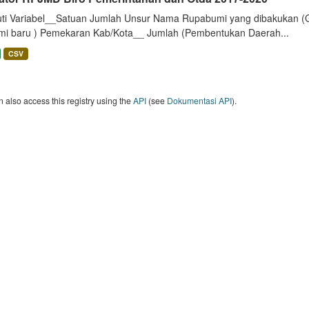
uti Variabel__Satuan Jumlah Unsur Nama Rupabumi yang dibakukan (
mi baru ) Pemekaran Kab/Kota__ Jumlah (Pembentukan Daerah...
CSV
 also access this registry using the
API
(see
Dokumentasi API
).