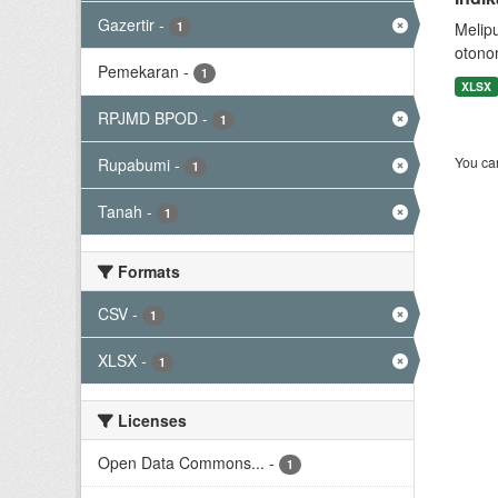
Gazertir
-
1
Melip
otono
Pemekaran
-
1
XLSX
RPJMD BPOD
-
1
You can
Rupabumi
-
1
Tanah
-
1
Formats
CSV
-
1
XLSX
-
1
Licenses
Open Data Commons...
-
1