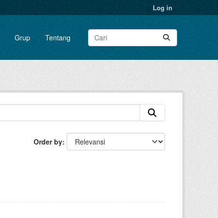
Log in
Grup
Tentang
Order by