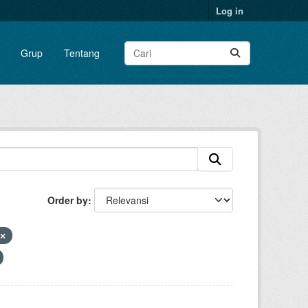
Log in
Grup
Tentang
Order by