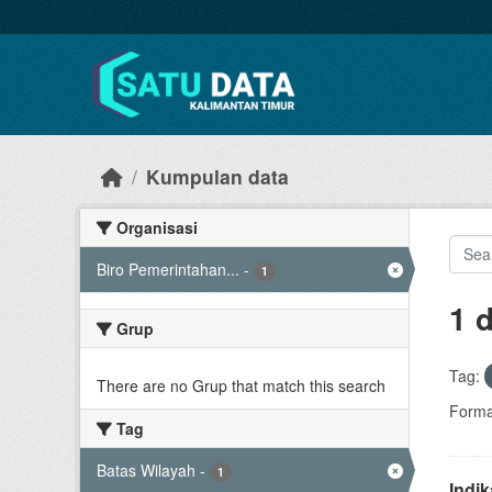
Skip to main content
Kumpulan data
Organisasi
Biro Pemerintahan...
-
1
1 
Grup
Tag:
There are no Grup that match this search
Forma
Tag
Batas Wilayah
-
1
Indi