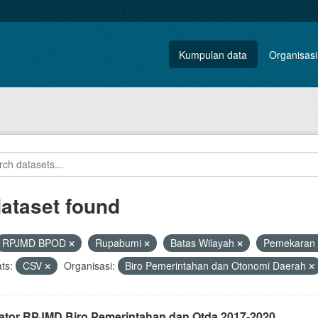
Kumpulan data
Organisasi
dataset found
RPJMD BPOD
Rupabumi
Batas Wilayah
Pemekaran
ts:
CSV
Organisasi:
Biro Pemerintahan dan Otonomi Daerah
kator RPJMD Biro Pemerintahan dan Otda 2017-2020