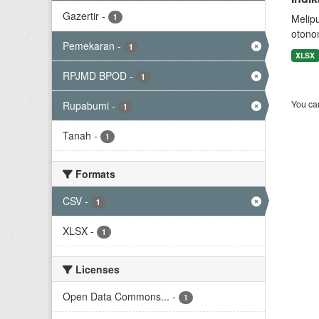
Gazertir
-
1
Melip
otono
Pemekaran
-
1
XLSX
RPJMD BPOD
-
1
You can
Rupabumi
-
1
Tanah
-
1
Formats
CSV
-
1
XLSX
-
1
Licenses
Open Data Commons...
-
1