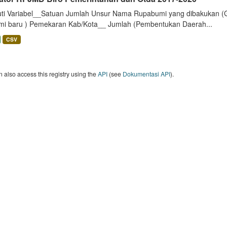
uti Variabel__Satuan Jumlah Unsur Nama Rupabumi yang dibakukan (
mi baru ) Pemekaran Kab/Kota__ Jumlah (Pembentukan Daerah...
CSV
 also access this registry using the
API
(see
Dokumentasi API
).