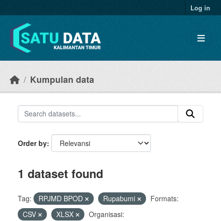
Skip to main content
Log in
Kumpulan data
Order by
1 dataset found
Tag:
RPJMD BPOD
Rupabumi
Formats:
CSV
XLSX
Organisasi: