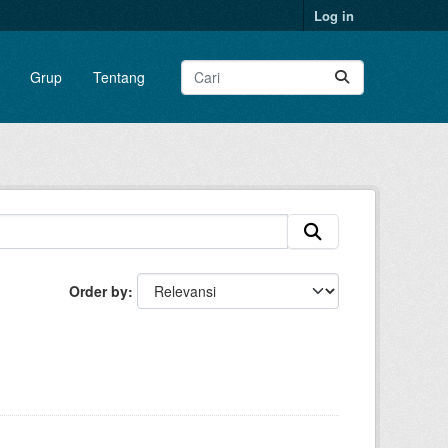
Log in
Grup
Tentang
Order by