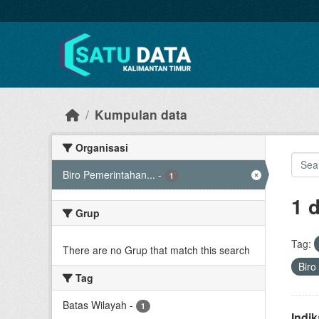
Skip to main content
Kumpulan data
Organisasi
Biro Pemerintahan...
-
1
1 
Grup
Tag:
There are no Grup that match this search
Biro
Tag
Batas Wilayah
-
1
Indi