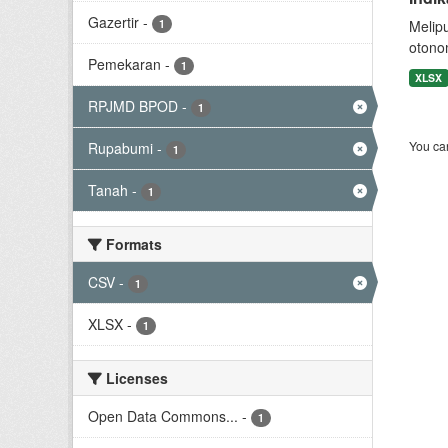
Gazertir
-
1
Melip
otono
Pemekaran
-
1
XLSX
RPJMD BPOD
-
1
You can
Rupabumi
-
1
Tanah
-
1
Formats
CSV
-
1
XLSX
-
1
Licenses
Open Data Commons...
-
1