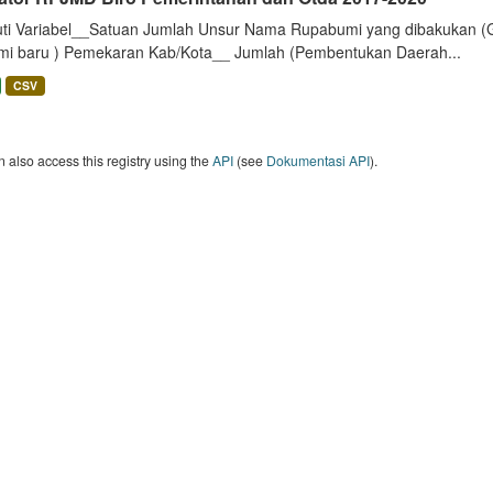
uti Variabel__Satuan Jumlah Unsur Nama Rupabumi yang dibakukan (
mi baru ) Pemekaran Kab/Kota__ Jumlah (Pembentukan Daerah...
CSV
 also access this registry using the
API
(see
Dokumentasi API
).