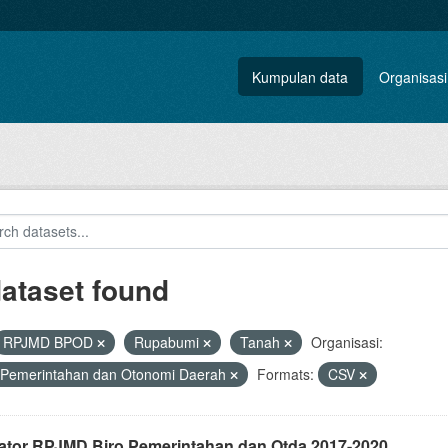
Kumpulan data
Organisasi
dataset found
RPJMD BPOD
Rupabumi
Tanah
Organisasi:
 Pemerintahan dan Otonomi Daerah
Formats:
CSV
kator RPJMD Biro Pemerintahan dan Otda 2017-2020