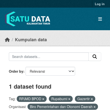
Skip to main content
Log in
Kumpulan data
Order by
1 dataset found
Tag:
RPJMD BPOD
Rupabumi
Gazertir
Organisasi:
Biro Pemerintahan dan Otonomi Daerah