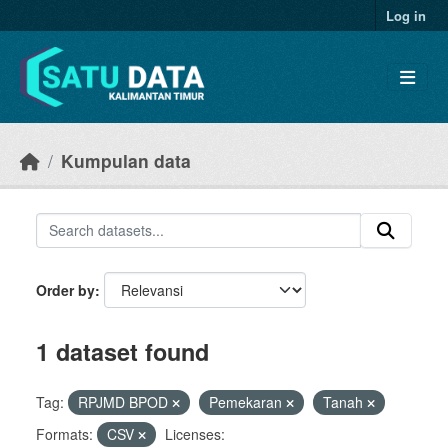
Skip to main content
Log in
Kumpulan data
Order by
1 dataset found
Tag:
RPJMD BPOD
Pemekaran
Tanah
Formats:
CSV
Licenses: