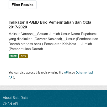
Filter Results
Indikator RPJMD Biro Pemerintahan dan Otda
2017-2020
Meliputi Variabel__Satuan Jumlah Unsur Nama Rupabumi
yang dibakukan (Gazertir Nasional)__Unsur (Pembentukan
Daerah otonomi baru ) Pemekaran Kab/Kota__ Jumlah
(Pembentukan Daerah...
XLSX
CSV
You can also access this registry using the
API
(see
Dokumentasi
API
).
About Satu Data
CKAN API