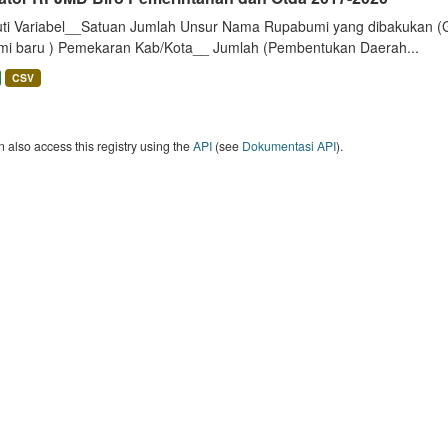
uti Variabel__Satuan Jumlah Unsur Nama Rupabumi yang dibakukan (
mi baru ) Pemekaran Kab/Kota__ Jumlah (Pembentukan Daerah...
CSV
 also access this registry using the
API
(see
Dokumentasi API
).