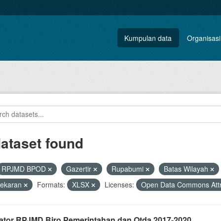
Kumpulan data
Organisasi
dataset found
RPJMD BPOD
Gazertir
Rupabumi
Batas Wilayah
ekaran
Formats:
XLSX
Licenses:
Open Data Commons Attr
kator RPJMD Biro Pemerintahan dan Otda 2017-2020