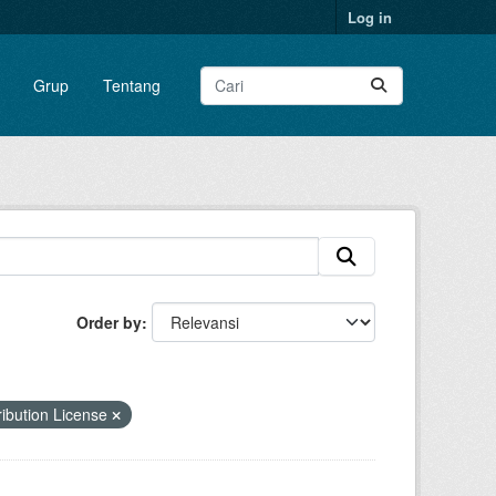
Log in
Grup
Tentang
Order by
ibution License