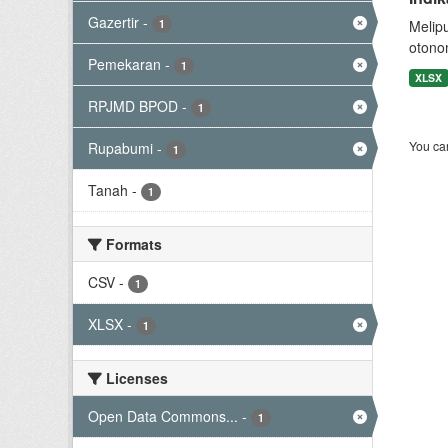
Gazertir
-
1
Melip
otono
Pemekaran
-
1
XLSX
RPJMD BPOD
-
1
You can
Rupabumi
-
1
Tanah
-
1
Formats
CSV
-
1
XLSX
-
1
Licenses
Open Data Commons...
-
1