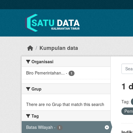
Skip to main content
Kumpulan data
Organisasi
Biro Pemerintahan...
-
1
1 
Grup
Tag:
There are no Grup that match this search
Pem
Tag
Batas Wilayah
-
1
Indi