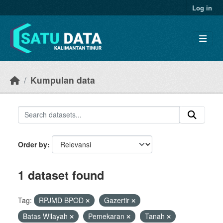
Skip to main content
Log in
Kumpulan data
Order by
1 dataset found
Tag:
RPJMD BPOD
Gazertir
Batas Wilayah
Pemekaran
Tanah