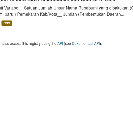
uti Variabel__Satuan Jumlah Unsur Nama Rupabumi yang dibakukan (
mi baru ) Pemekaran Kab/Kota__ Jumlah (Pembentukan Daerah...
CSV
 also access this registry using the
API
(see
Dokumentasi API
).