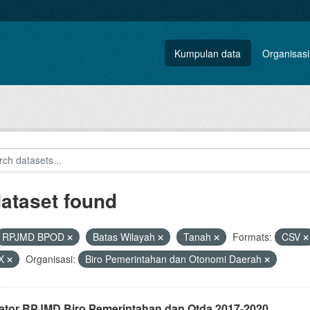
Kumpulan data
Organisasi
dataset found
RPJMD BPOD
Batas Wilayah
Tanah
Formats:
CSV
X
Organisasi:
Biro Pemerintahan dan Otonomi Daerah
kator RPJMD Biro Pemerintahan dan Otda 2017-2020