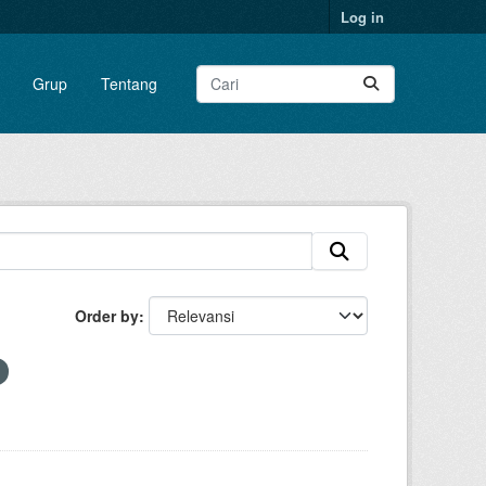
Log in
Grup
Tentang
Order by