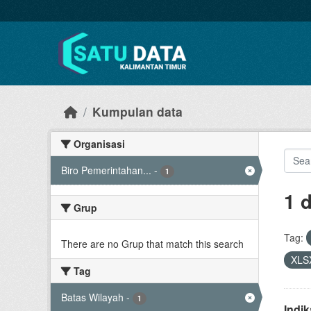
Skip to main content
Kumpulan data
Organisasi
Biro Pemerintahan...
-
1
1 
Grup
Tag:
There are no Grup that match this search
XLS
Tag
Batas Wilayah
-
1
Indi