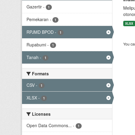
Gazertir
-
1
Melip
otono
Pemekaran
-
1
XLSX
RPJMD BPOD
-
1
You can
Rupabumi
-
1
Tanah
-
1
Formats
CSV
-
1
XLSX
-
1
Licenses
Open Data Commons...
-
1