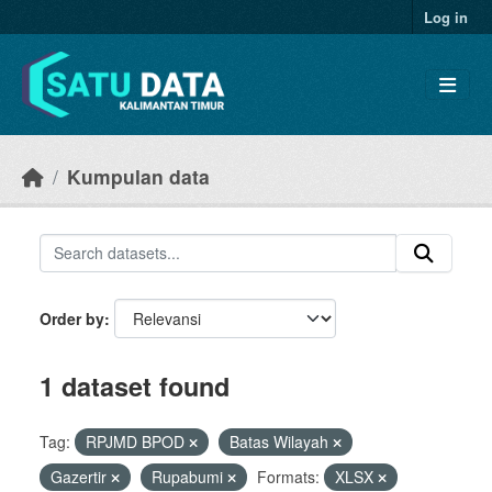
Skip to main content
Log in
Kumpulan data
Order by
1 dataset found
Tag:
RPJMD BPOD
Batas Wilayah
Gazertir
Rupabumi
Formats:
XLSX