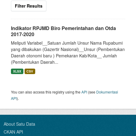
Filter Results
Indikator RPJMD Biro Pemerintahan dan Otda
2017-2020
Meliputi Variabel__Satuan Jumlah Unsur Nama Rupabumi
yang dibakukan (Gazertir Nasional)__Unsur (Pembentukan
Daerah otonomi baru ) Pemekaran Kab/Kota__ Jumlah
(Pembentukan Daerah...
XLSX
CSV
You can also access this registry using the
API
(see
Dokumentasi
API
).
About Satu Data
CKAN API