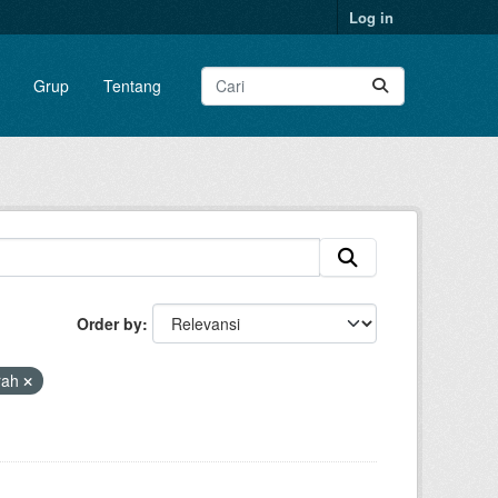
Log in
Grup
Tentang
Order by
rah