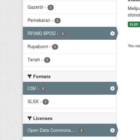
Gazertir
-
1
Melip
otono
Pemekaran
-
1
XLSX
RPJMD BPOD
-
1
You can
Rupabumi
-
1
Tanah
-
1
Formats
CSV
-
1
XLSX
-
1
Licenses
Open Data Commons...
-
1