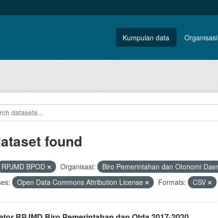
Kumpulan data
Organisasi
dataset found
RPJMD BPOD
Organisasi:
Biro Pemerintahan dan Otonomi Dae
ses:
Open Data Commons Attribution License
Formats:
CSV
kator RPJMD Biro Pemerintahan dan Otda 2017-2020