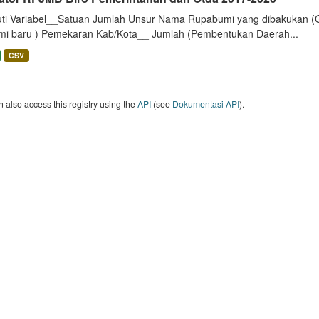
uti Variabel__Satuan Jumlah Unsur Nama Rupabumi yang dibakukan (
mi baru ) Pemekaran Kab/Kota__ Jumlah (Pembentukan Daerah...
CSV
 also access this registry using the
API
(see
Dokumentasi API
).