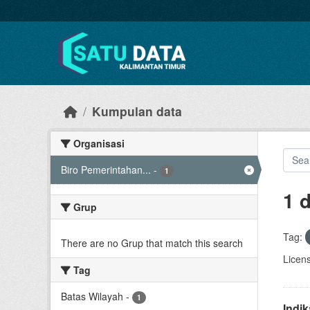
Skip to main content
Kumpulan data
Organisasi
Biro Pemerintahan...
-
1
1 
Grup
Tag:
There are no Grup that match this search
Licen
Tag
Batas Wilayah
-
1
Indi