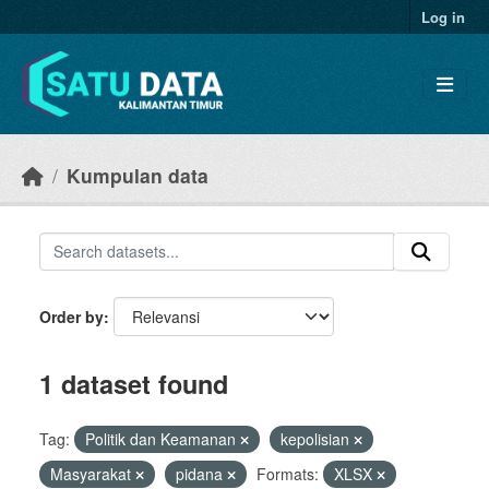
Skip to main content
Log in
Kumpulan data
Order by
1 dataset found
Tag:
Politik dan Keamanan
kepolisian
Masyarakat
pidana
Formats:
XLSX