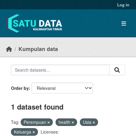
Skip to main content
Log in
Kumpulan data
Order by
1 dataset found
Tag:
Perempuan
health
Usia
Keluarga
Licenses: