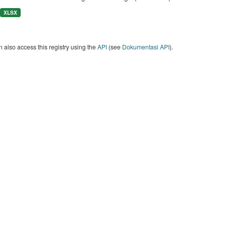
XLSX
 also access this registry using the
API
(see
Dokumentasi API
).