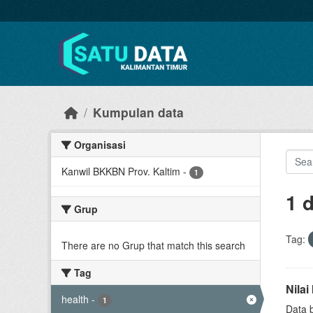
Skip to main content
Kumpulan data
Organisasi
Kanwil BKKBN Prov. Kaltim
-
1
1 
Grup
Tag:
There are no Grup that match this search
Tag
Nila
health
-
1
Data 