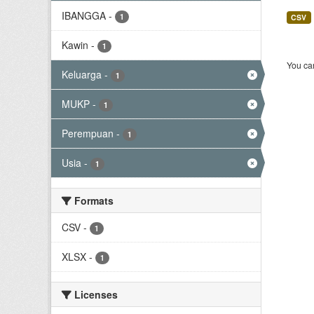
IBANGGA
-
1
CSV
Kawin
-
1
You can
Keluarga
-
1
MUKP
-
1
Perempuan
-
1
Usia
-
1
Formats
CSV
-
1
XLSX
-
1
Licenses