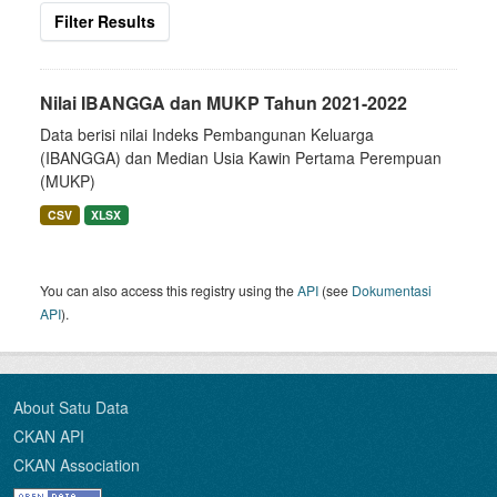
Filter Results
Nilai IBANGGA dan MUKP Tahun 2021-2022
Data berisi nilai Indeks Pembangunan Keluarga
(IBANGGA) dan Median Usia Kawin Pertama Perempuan
(MUKP)
CSV
XLSX
You can also access this registry using the
API
(see
Dokumentasi
API
).
About Satu Data
CKAN API
CKAN Association