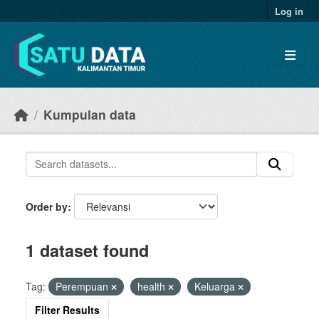
Skip to main content
Log in
Kumpulan data
Order by
1 dataset found
Tag:
Perempuan
health
Keluarga
Filter Results