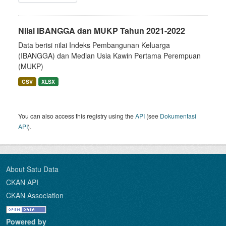
Nilai IBANGGA dan MUKP Tahun 2021-2022
Data berisi nilai Indeks Pembangunan Keluarga
(IBANGGA) dan Median Usia Kawin Pertama Perempuan
(MUKP)
CSV
XLSX
You can also access this registry using the
API
(see
Dokumentasi
API
).
About Satu Data
CKAN API
CKAN Association
Powered by