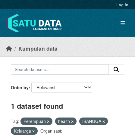
Skip to main content
Log in
Kumpulan data
Order by
1 dataset found
Tag:
Perempuan
health
IBANGGA
Keluarga
Organisasi: