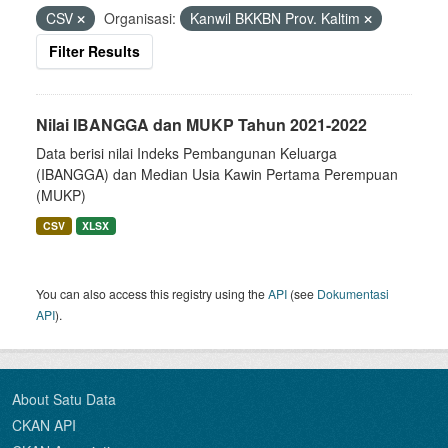
CSV
Organisasi:
Kanwil BKKBN Prov. Kaltim
Filter Results
Nilai IBANGGA dan MUKP Tahun 2021-2022
Data berisi nilai Indeks Pembangunan Keluarga
(IBANGGA) dan Median Usia Kawin Pertama Perempuan
(MUKP)
CSV
XLSX
You can also access this registry using the
API
(see
Dokumentasi
API
).
About Satu Data
CKAN API