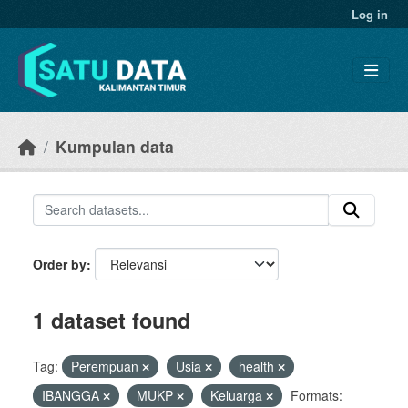
Skip to main content
Log in
Kumpulan data
Order by
1 dataset found
Tag:
Perempuan
Usia
health
IBANGGA
MUKP
Keluarga
Formats: