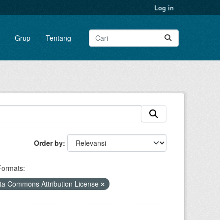
Log in
Grup
Tentang
Order by
Formats:
a Commons Attribution License