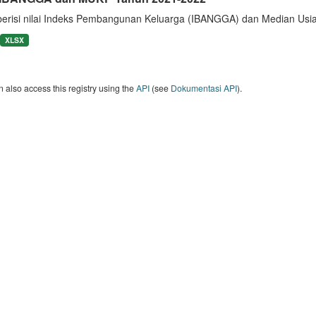
berisi nilai Indeks Pembangunan Keluarga (IBANGGA) dan Median U
XLSX
 also access this registry using the
API
(see
Dokumentasi API
).