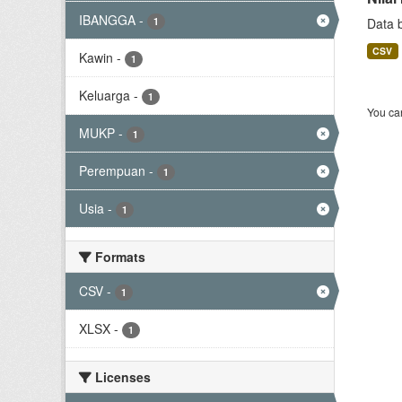
IBANGGA
-
1
Data 
CSV
Kawin
-
1
Keluarga
-
1
You can
MUKP
-
1
Perempuan
-
1
Usia
-
1
Formats
CSV
-
1
XLSX
-
1
Licenses