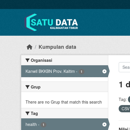
Skip to main content
Kumpulan data
Organisasi
Kanwil BKKBN Prov. Kaltim
-
1
1 
Grup
Tag:
There are no Grup that match this search
CS
Tag
health
-
1
Nila