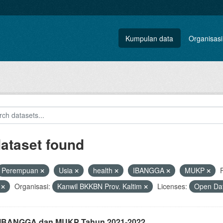
Kumpulan data
Organisasi
dataset found
Perempuan
Usia
health
IBANGGA
MUKP
V
Organisasi:
Kanwil BKKBN Prov. Kaltim
Licenses:
Open Dat
i IBANGGA dan MUKP Tahun 2021-2022