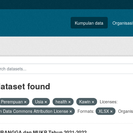
Kumpulan data
Organisasi
dataset found
Perempuan
Usia
health
Kawin
Licenses:
 Data Commons Attribution License
Formats:
XLSX
Organis
i IBANGGA dan MUKP Tahun 2021-2022