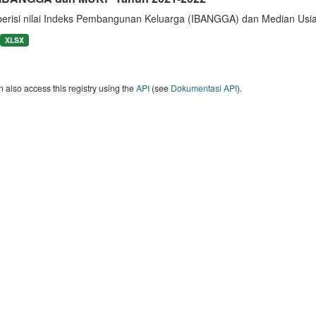
berisi nilai Indeks Pembangunan Keluarga (IBANGGA) dan Median U
XLSX
 also access this registry using the
API
(see
Dokumentasi API
).