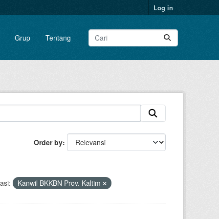
Log in
Grup
Tentang
Order by
asi:
Kanwil BKKBN Prov. Kaltim