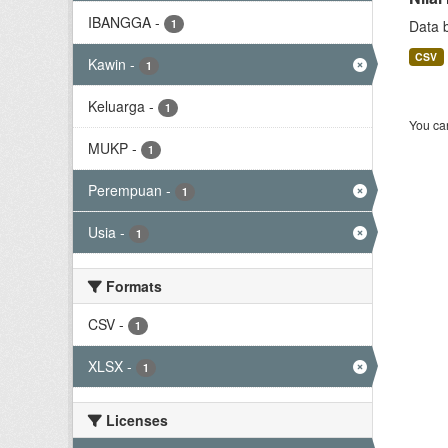
IBANGGA
-
1
Data 
CSV
Kawin
-
1
Keluarga
-
1
You can
MUKP
-
1
Perempuan
-
1
Usia
-
1
Formats
CSV
-
1
XLSX
-
1
Licenses