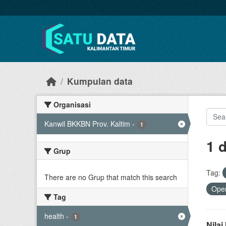
Skip to main content
Kumpulan data
Organisasi
Kanwil BKKBN Prov. Kaltim
-
1
1 
Grup
Tag:
There are no Grup that match this search
Open
Tag
health
-
1
Nila