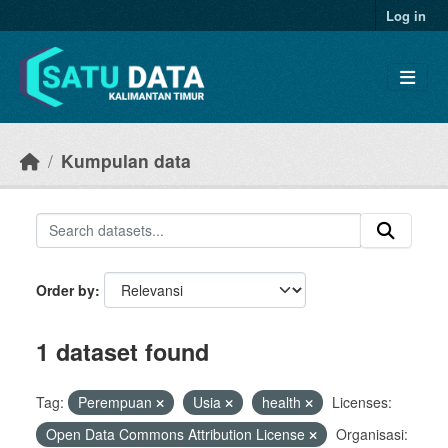
Skip to main content
Log in
Kumpulan data
Order by
1 dataset found
Tag:
Perempuan
Usia
health
Licenses:
Open Data Commons Attribution License
Organisasi: