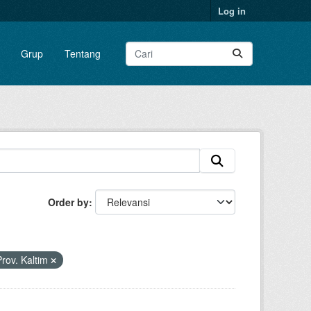
Log in
Grup
Tentang
Order by
rov. Kaltim