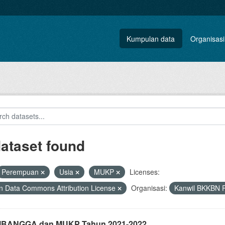
Kumpulan data
Organisasi
dataset found
Perempuan
Usia
MUKP
Licenses:
 Data Commons Attribution License
Organisasi:
Kanwil BKKBN P
i IBANGGA dan MUKP Tahun 2021-2022