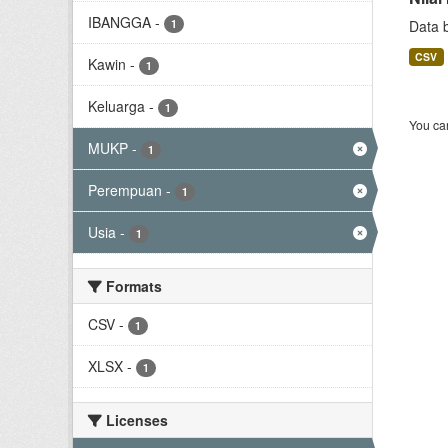
IBANGGA
-
1
Data 
CSV
Kawin
-
1
Keluarga
-
1
You can
MUKP
-
1
Perempuan
-
1
Usia
-
1
Formats
CSV
-
1
XLSX
-
1
Licenses