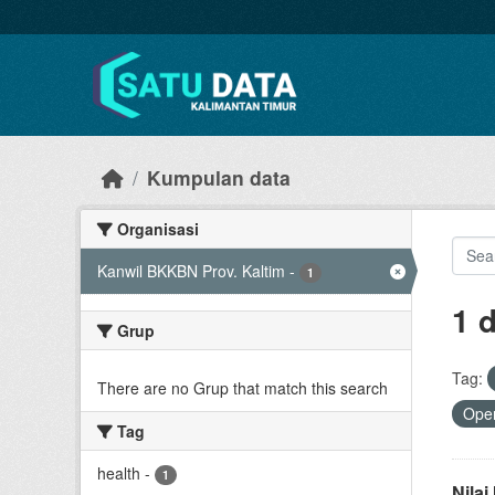
Skip to main content
Kumpulan data
Organisasi
Kanwil BKKBN Prov. Kaltim
-
1
1 
Grup
Tag:
There are no Grup that match this search
Open
Tag
health
-
1
Nila