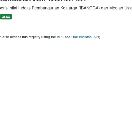
berisi nilai Indeks Pembangunan Keluarga (IBANGGA) dan Median U
XLSX
 also access this registry using the
API
(see
Dokumentasi API
).