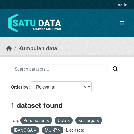
Skip to main content
Log in
Kumpulan data
Order by
1 dataset found
Tag:
Perempuan
Usia
Keluarga
IBANGGA
MUKP
Licenses: