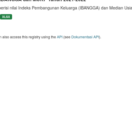
berisi nilai Indeks Pembangunan Keluarga (IBANGGA) dan Median U
XLSX
 also access this registry using the
API
(see
Dokumentasi API
).