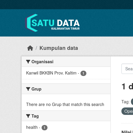
Skip to main content
Kumpulan data
Organisasi
Kanwil BKKBN Prov. Kaltim
-
1
1 
Grup
Tag:
There are no Grup that match this search
Open
Tag
health
-
1
Nila