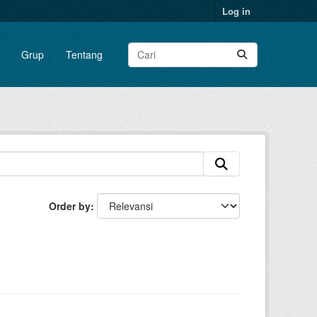
Log in
Grup
Tentang
Order by