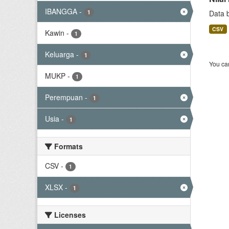
IBANGGA
-
1
Data 
CSV
Kawin
-
1
Keluarga
-
1
You can
MUKP
-
1
Perempuan
-
1
Usia
-
1
Formats
CSV
-
1
XLSX
-
1
Licenses