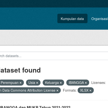
Kumpulan data
Organisasi
dataset found
Perempuan
Usia
Keluarga
IBANGGA
Licenses:
 Data Commons Attribution License
Formats:
XLSX
i IBANGGA dan MUKP Tahun 2021-2022