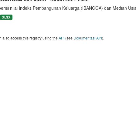
berisi nilai Indeks Pembangunan Keluarga (IBANGGA) dan Median U
XLSX
 also access this registry using the
API
(see
Dokumentasi API
).