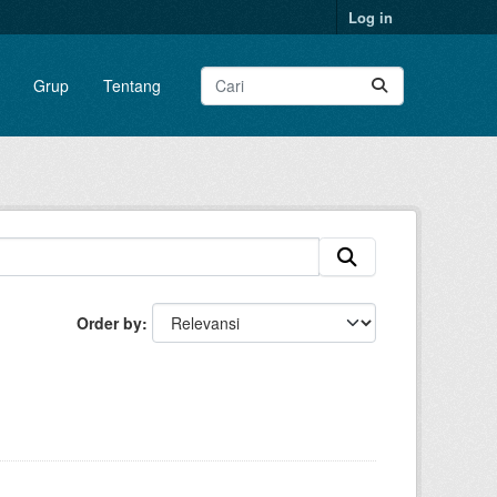
Log in
Grup
Tentang
Order by