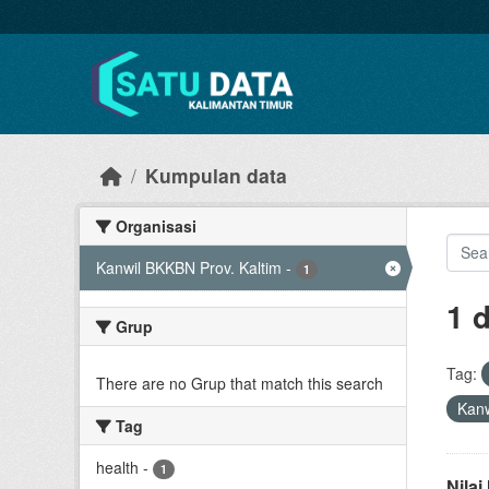
Skip to main content
Kumpulan data
Organisasi
Kanwil BKKBN Prov. Kaltim
-
1
1 
Grup
Tag:
There are no Grup that match this search
Kanw
Tag
health
-
1
Nila