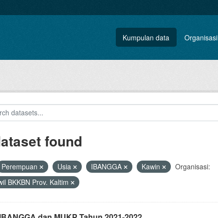
Kumpulan data
Organisasi
dataset found
Perempuan
Usia
IBANGGA
Kawin
Organisasi:
il BKKBN Prov. Kaltim
i IBANGGA dan MUKP Tahun 2021-2022