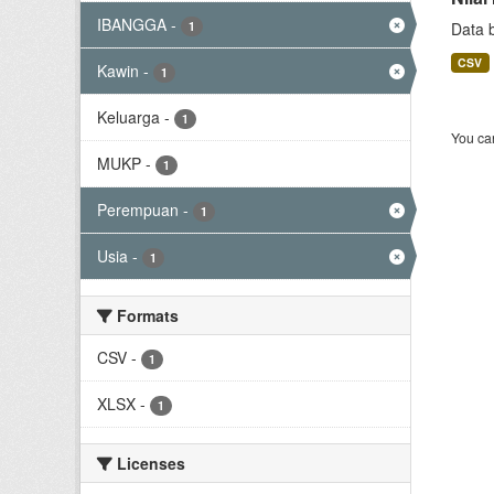
IBANGGA
-
1
Data 
CSV
Kawin
-
1
Keluarga
-
1
You can
MUKP
-
1
Perempuan
-
1
Usia
-
1
Formats
CSV
-
1
XLSX
-
1
Licenses