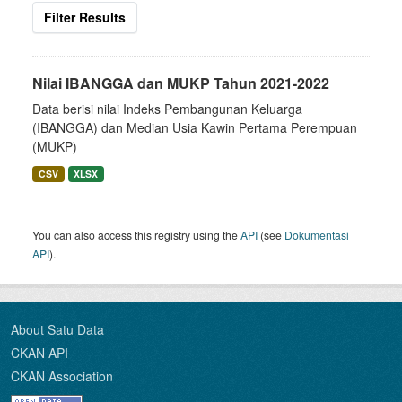
Filter Results
Nilai IBANGGA dan MUKP Tahun 2021-2022
Data berisi nilai Indeks Pembangunan Keluarga
(IBANGGA) dan Median Usia Kawin Pertama Perempuan
(MUKP)
CSV
XLSX
You can also access this registry using the
API
(see
Dokumentasi
API
).
About Satu Data
CKAN API
CKAN Association