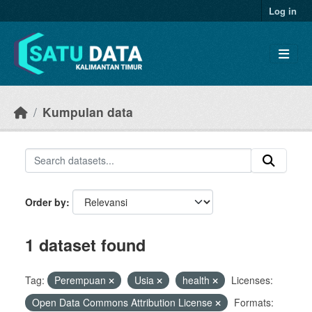
Skip to main content
Log in
Kumpulan data
Order by
1 dataset found
Tag:
Perempuan
Usia
health
Licenses:
Open Data Commons Attribution License
Formats: