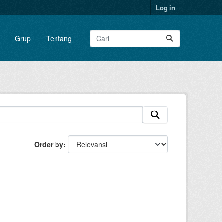
Log in
Grup
Tentang
Order by