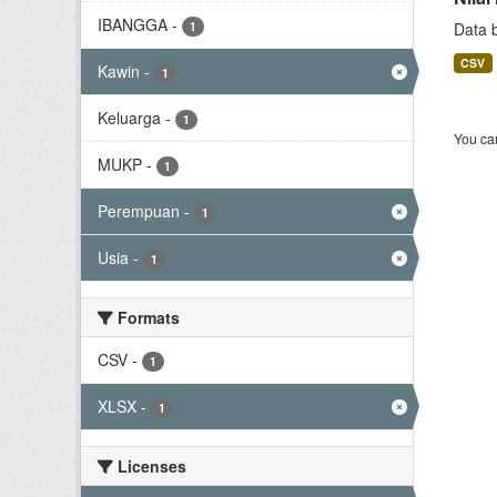
IBANGGA
-
1
Data 
CSV
Kawin
-
1
Keluarga
-
1
You can
MUKP
-
1
Perempuan
-
1
Usia
-
1
Formats
CSV
-
1
XLSX
-
1
Licenses