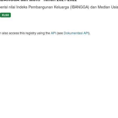
berisi nilai Indeks Pembangunan Keluarga (IBANGGA) dan Median U
XLSX
 also access this registry using the
API
(see
Dokumentasi API
).