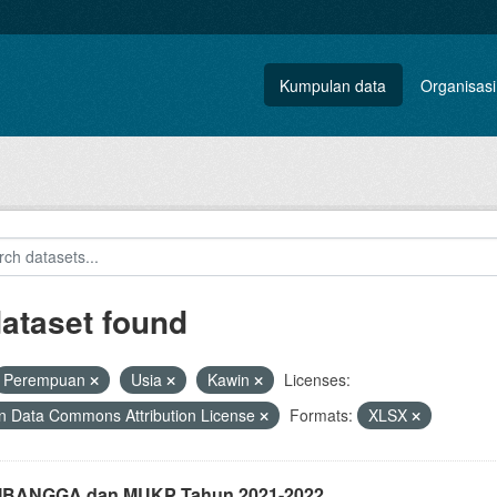
Kumpulan data
Organisasi
dataset found
Perempuan
Usia
Kawin
Licenses:
 Data Commons Attribution License
Formats:
XLSX
i IBANGGA dan MUKP Tahun 2021-2022