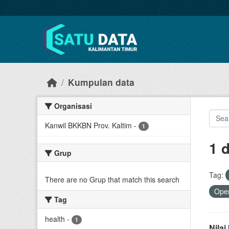
Skip to main content
Kumpulan data
Organisasi
Kanwil BKKBN Prov. Kaltim
-
1
1 
Grup
Tag:
There are no Grup that match this search
Open
Tag
health
-
1
Nila