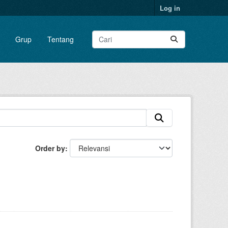
Log in
Grup
Tentang
Order by