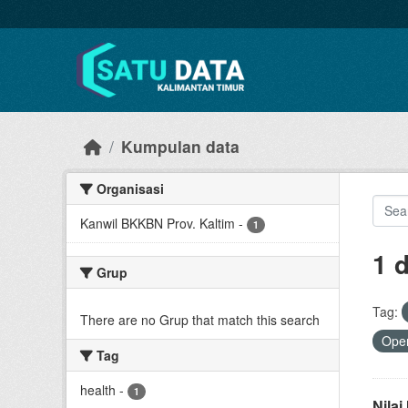
Skip to main content
Kumpulan data
Organisasi
Kanwil BKKBN Prov. Kaltim
-
1
1 
Grup
Tag:
There are no Grup that match this search
Open
Tag
health
-
1
Nila