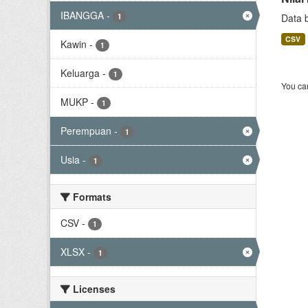
IBANGGA
-
1
Data 
CSV
Kawin
-
1
Keluarga
-
1
You can
MUKP
-
1
Perempuan
-
1
Usia
-
1
Formats
CSV
-
1
XLSX
-
1
Licenses