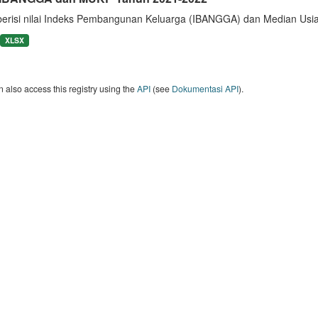
berisi nilai Indeks Pembangunan Keluarga (IBANGGA) dan Median U
XLSX
 also access this registry using the
API
(see
Dokumentasi API
).