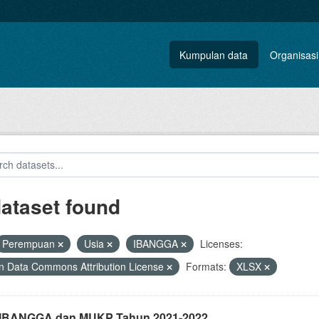
Kumpulan data
Organisasi
dataset found
Perempuan
Usia
IBANGGA
Licenses:
 Data Commons Attribution License
Formats:
XLSX
i IBANGGA dan MUKP Tahun 2021-2022