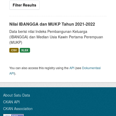
Filter Results
Nilai IBANGGA dan MUKP Tahun 2021-2022
Data berisi nilai Indeks Pembangunan Keluarga
(IBANGGA) dan Median Usia Kawin Pertama Perempuan
(MUKP)
CSV
XLSX
You can also access this registry using the
API
(see
Dokumentasi
API
).
About Satu Data
CKAN API
CKAN Association