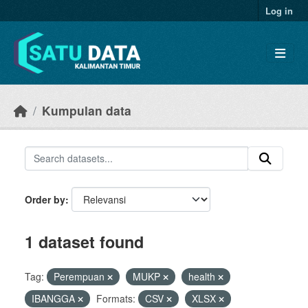
Skip to main content
Log in
Kumpulan data
Order by
1 dataset found
Tag:
Perempuan
MUKP
health
IBANGGA
Formats:
CSV
XLSX