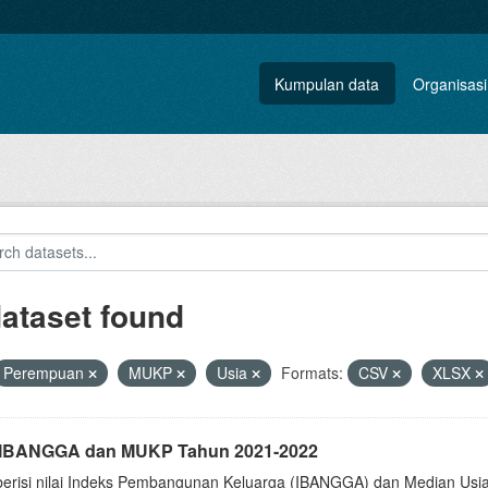
Kumpulan data
Organisasi
dataset found
Perempuan
MUKP
Usia
Formats:
CSV
XLSX
i IBANGGA dan MUKP Tahun 2021-2022
berisi nilai Indeks Pembangunan Keluarga (IBANGGA) dan Median U