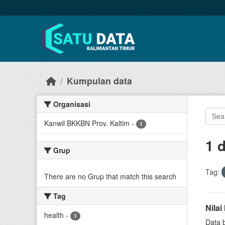
Skip to main content
Kumpulan data
Organisasi
Kanwil BKKBN Prov. Kaltim
-
1
1 
Grup
Tag:
There are no Grup that match this search
Tag
Nila
health
-
1
Data 