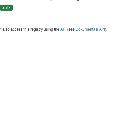
XLSX
 also access this registry using the
API
(see
Dokumentasi API
).