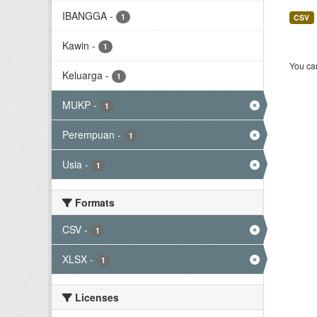
IBANGGA
-
1
CSV
Kawin
-
1
You can
Keluarga
-
1
MUKP
-
1
Perempuan
-
1
Usia
-
1
Formats
CSV
-
1
XLSX
-
1
Licenses