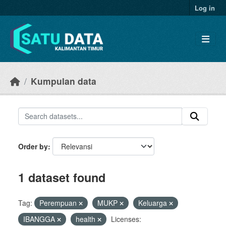
Skip to main content
Log in
Kumpulan data
Order by
1 dataset found
Tag:
Perempuan
MUKP
Keluarga
IBANGGA
health
Licenses: