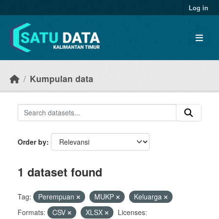
Skip to main content
Log in
Kumpulan data
Order by
1 dataset found
Tag:
Perempuan
MUKP
Keluarga
Formats:
CSV
XLSX
Licenses: