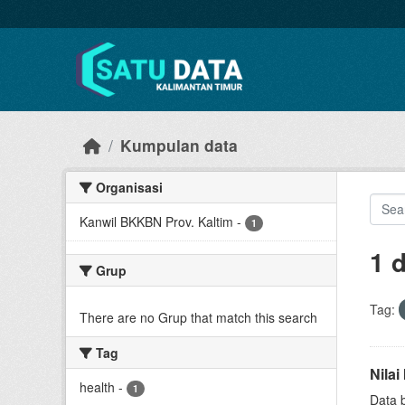
Skip to main content
Kumpulan data
Organisasi
Kanwil BKKBN Prov. Kaltim
-
1
1 
Grup
Tag:
There are no Grup that match this search
Tag
Nila
health
-
1
Data 