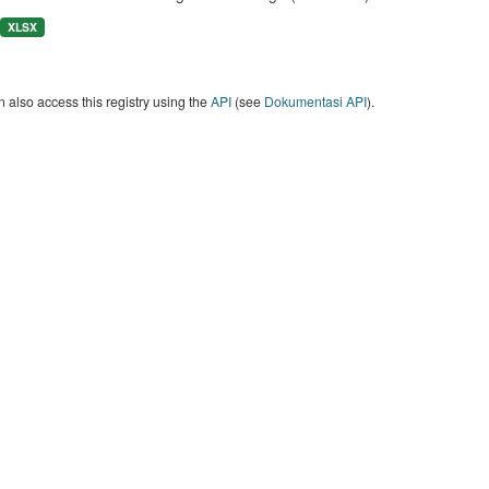
XLSX
 also access this registry using the
API
(see
Dokumentasi API
).