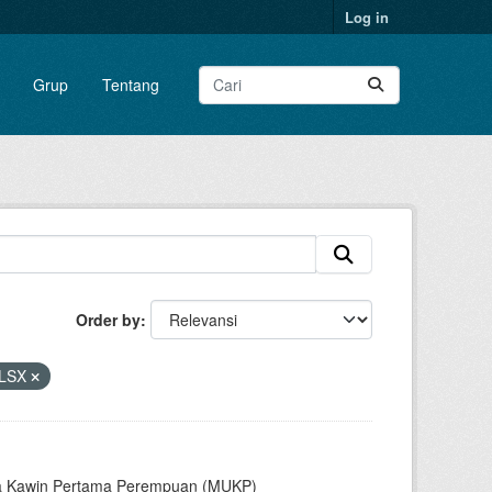
Log in
Grup
Tentang
Order by
LSX
sia Kawin Pertama Perempuan (MUKP)