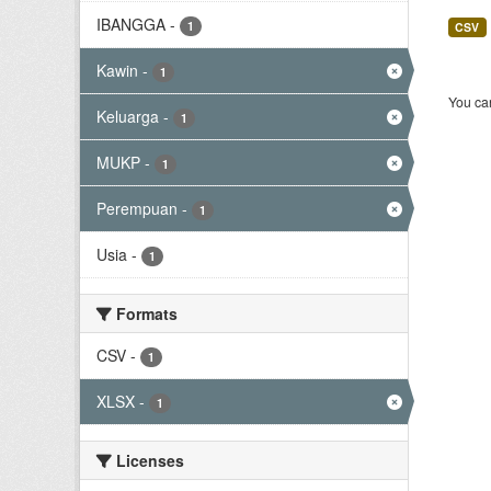
IBANGGA
-
1
CSV
Kawin
-
1
You can
Keluarga
-
1
MUKP
-
1
Perempuan
-
1
Usia
-
1
Formats
CSV
-
1
XLSX
-
1
Licenses