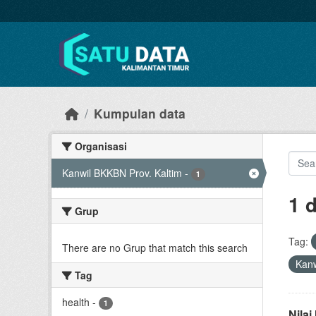
Skip to main content
Kumpulan data
Organisasi
Kanwil BKKBN Prov. Kaltim
-
1
1 
Grup
Tag:
There are no Grup that match this search
Kanw
Tag
health
-
1
Nila