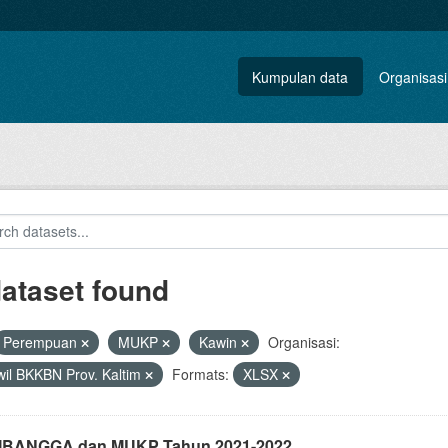
Kumpulan data
Organisasi
dataset found
Perempuan
MUKP
Kawin
Organisasi:
il BKKBN Prov. Kaltim
Formats:
XLSX
i IBANGGA dan MUKP Tahun 2021-2022