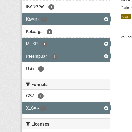
IBANGGA
-
1
Data 
CSV
Kawin
-
1
Keluarga
-
1
You can
MUKP
-
1
Perempuan
-
1
Usia
-
1
Formats
CSV
-
1
XLSX
-
1
Licenses