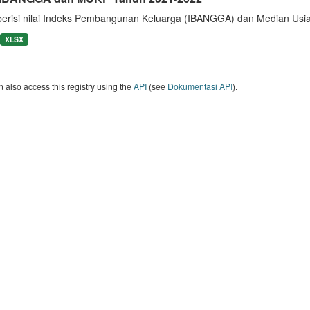
berisi nilai Indeks Pembangunan Keluarga (IBANGGA) dan Median U
XLSX
 also access this registry using the
API
(see
Dokumentasi API
).