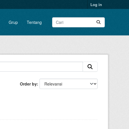
Log in
Grup
Tentang
Order by