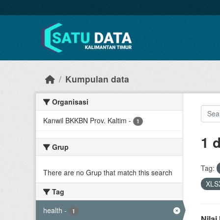
Skip to main content
Kumpulan data
Organisasi
Kanwil BKKBN Prov. Kaltim
-
1
1 
Grup
Tag:
There are no Grup that match this search
XLS
Tag
health
-
1
Nila