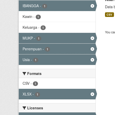
IBANGGA
-
1
Data 
CSV
Kawin
-
1
Keluarga
-
1
You can
MUKP
-
1
Perempuan
-
1
Usia
-
1
Formats
CSV
-
1
XLSX
-
1
Licenses