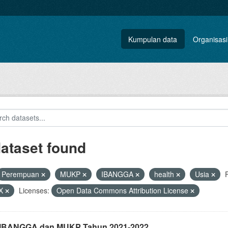
Kumpulan data
Organisasi
dataset found
Perempuan
MUKP
IBANGGA
health
Usia
X
Licenses:
Open Data Commons Attribution License
i IBANGGA dan MUKP Tahun 2021-2022