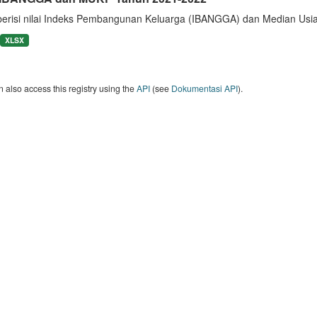
berisi nilai Indeks Pembangunan Keluarga (IBANGGA) dan Median U
XLSX
 also access this registry using the
API
(see
Dokumentasi API
).