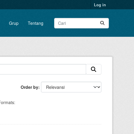
Log in
Grup
Tentang
Order by
Formats: