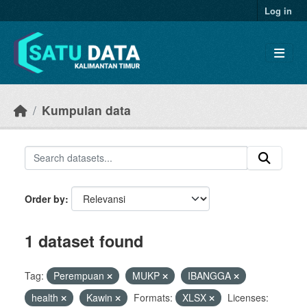
Skip to main content
Log in
Kumpulan data
Order by
1 dataset found
Tag:
Perempuan
MUKP
IBANGGA
health
Kawin
Formats:
XLSX
Licenses: