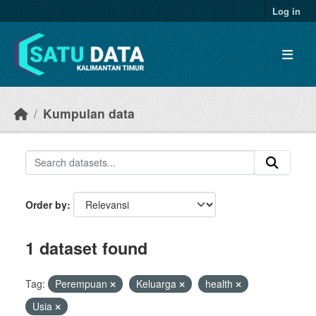
Skip to main content
Log in
Kumpulan data
Order by
1 dataset found
Tag:
Perempuan
Keluarga
health
Usia