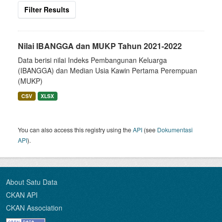
Filter Results
Nilai IBANGGA dan MUKP Tahun 2021-2022
Data berisi nilai Indeks Pembangunan Keluarga
(IBANGGA) dan Median Usia Kawin Pertama Perempuan
(MUKP)
CSV
XLSX
You can also access this registry using the
API
(see
Dokumentasi
API
).
About Satu Data
CKAN API
CKAN Association