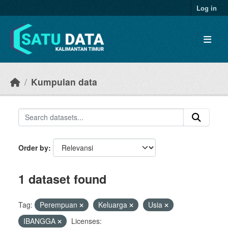
Skip to main content
Log in
Kumpulan data
Order by
1 dataset found
Tag:
Perempuan
Keluarga
Usia
IBANGGA
Licenses: