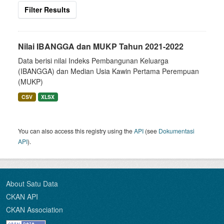
Filter Results
Nilai IBANGGA dan MUKP Tahun 2021-2022
Data berisi nilai Indeks Pembangunan Keluarga
(IBANGGA) dan Median Usia Kawin Pertama Perempuan
(MUKP)
CSV
XLSX
You can also access this registry using the
API
(see
Dokumentasi
API
).
About Satu Data
CKAN API
CKAN Association