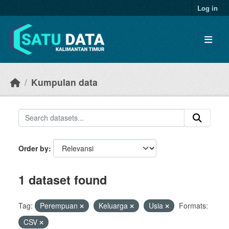
Skip to main content
Log in
Kumpulan data
Order by
1 dataset found
Tag:
Perempuan
Keluarga
Usia
Formats:
CSV